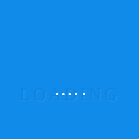
Archives
Junho 2015
(12)
Calendar
Agosto 2026
S
T
Q
Q
S
S
D
1
2
3
4
5
6
7
8
9
10
11
12
13
14
15
16
17
18
19
20
21
22
23
24
25
26
27
28
29
30
31