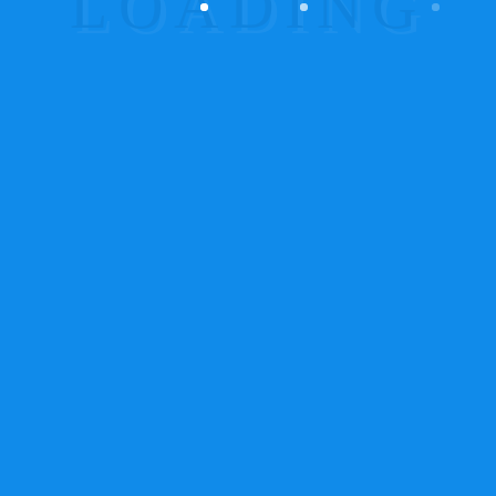
Posted on 18.06.2015
/
0
/
admin
Real time videography
Vivamus urna erat, gravida nec mauris
quis, porttitor dignissim ipsum. Maecenas
a auctor magna. Nunc ut nisi in sem
vestibulum luctus et sit amet nulla. Nulla
quam elit, vestibulum sed sodales ac,
bibendum a lacus. Cras volutpat mi eget...
blog
,
video
surveillance
Read More