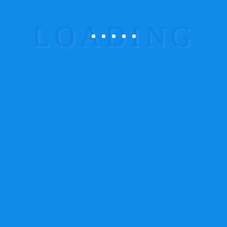
Com sede na Maia, a atividade da ProSistemas
estende-se a todo o território nacional (continental)
na área de sistemas de segurança eletrónica, alarme
contra intrusão (residencial, industria e comércio),
deteção de incêndio e gás, sistemas de
videovigilância, Controlo Acessos.
Links Importantes