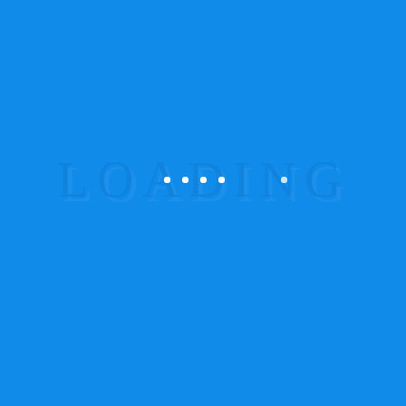
opcionais são a melhor forma de garantir que o seu
sistema de segurança está sempre operacional,
adequado às suas necessidades e a cumprir as leis e
normativas.
Os nossos contratos de assistência técnica incidem
sobre quaisquer sistemas, desenvolvidos e
instalados pela Prosistemas, ou instalados por
terceiros.
Estes contratos garantem manutenção e
monitorização dos equipamentos adequadas aos
sistemas e à tipologia dos mesmos e permitem o
acesso em condições mais vantajosas de
equipamentos de substituição.
Com sede na Maia, a atividade da ProSistemas