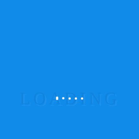
PREV ENTRY
NEXT ENTRY
Com sede na Maia, a atividade da ProSistemas
estende-se a todo o território nacional (continental)
na área de sistemas de segurança eletrónica, alarme
contra intrusão (residencial, industria e comércio),
deteção de incêndio e gás, sistemas de
videovigilância, Controlo Acessos.
Links Importantes