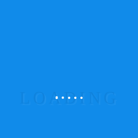
PREV ENTRY
NEXT ENTRY
Com sede na Maia, a atividade da ProSistemas
estende-se a todo o território nacional (continental)
na área de sistemas de segurança eletrónica, alarme
contra intrusão (residencial, industria e comércio),
deteção de incêndio e gás, sistemas de
videovigilância, Controlo Acessos.
Links Importantes