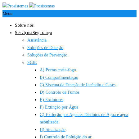
Menu
Sobre nós
Serviços/Segurança
Assistência
Soluções de Deteção
Soluções de Prevenção
SCIE
A) Portas corta-fogo
B) Compartimentação
C) Sistema de Deteção de Incêndio e Gases
D) Controlo de Fumos
E) Extintores
F) Extinção por Água
G) Extinção por Agentes Distintos de Água e água
nebulizada
H) Sinalização
I) Controlo de Poluição do ar