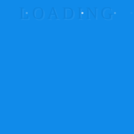
Com sede na Maia, a atividade da ProSistemas
estende-se a todo o território nacional (continental)
na área de sistemas de segurança eletrónica, alarme
contra intrusão (residencial, industria e comércio),
deteção de incêndio e gás, sistemas de
videovigilância, Controlo Acessos.
Links Importantes
Política de Privacidade
Política de Cookies