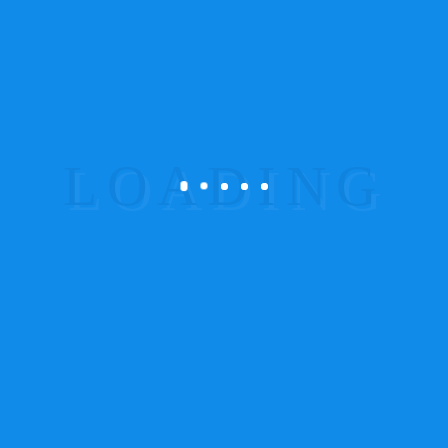
Add a review
O seu endereço de email não será publicado.
Campos obrigatórios marcados com
*
Your rating
Your review
*
Name
*
Email
*