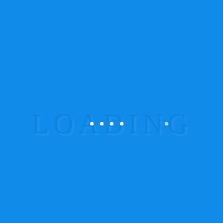
Ler mais
Woo Logo
£
35.00
Avaliação
4.00
de 5
Adicionar
Woo Ninja
£
35.00
Avaliação
4.50
de 5