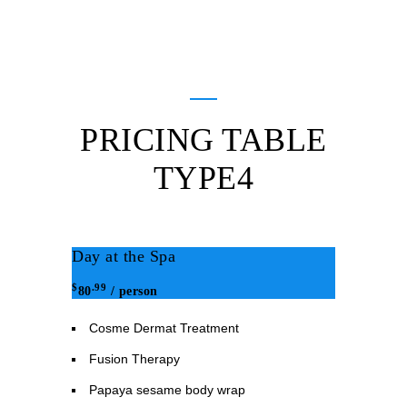
Robin Matthews
Marketing Manager
PRICING TABLE
TYPE4
Day at the Spa
$
.99
80
/ person
Cosme Dermat Treatment
Fusion Therapy
Papaya sesame body wrap