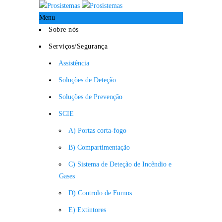
Menu
Sobre nós
Serviços/Segurança
Assistência
Soluções de Deteção
Soluções de Prevenção
SCIE
A) Portas corta-fogo
B) Compartimentação
C) Sistema de Deteção de Incêndio e
Gases
D) Controlo de Fumos
E) Extintores