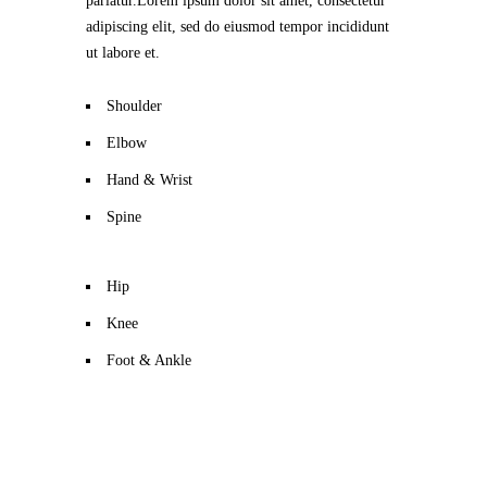
pariatur.Lorem ipsum dolor sit amet, consectetur
adipiscing elit, sed do eiusmod tempor incididunt
ut labore et.
Shoulder
Elbow
Hand & Wrist
Spine
Hip
Knee
Foot & Ankle