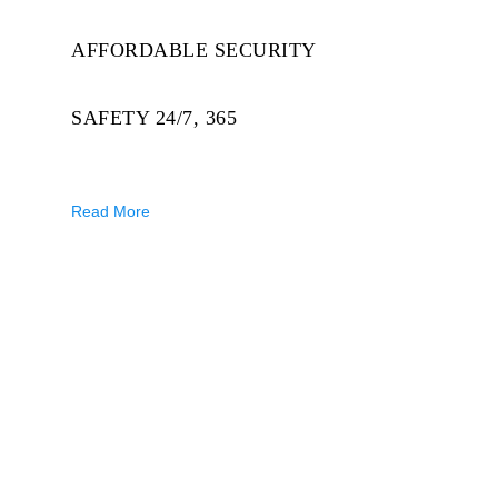
AFFORDABLE SECURITY
SAFETY 24/7, 365
Read More
Quisque volutpat mattis eros. Nullam
malesuada erat ut ki diaml ka dhuddu
pochu turpis. Suspendisse urna nibh,
viverra non, semper suscipit, posuere a,
pede. Donec nec justo eget felis facilisis
fermentum. Aliquam porttitor mauris sit
amet orci.